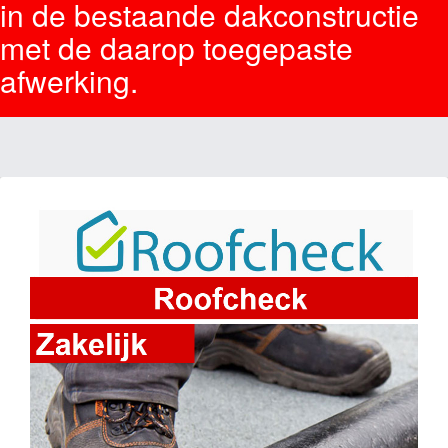
in de bestaande dakconstructie
met de daarop toegepaste
afwerking.