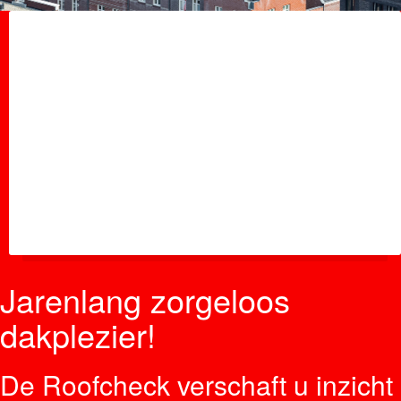
Zakelijk
Het Roofcheck abonnement neemt uw zorgen over het dak
uit handen. Vakmensen controleren jaarlijks de staat van
uw dak en voeren tijdens de inspectie, indien nodig, een
kleine reparatie uit. Ze geven een duidelijke prognose over
wat u de komende jaren aan kosten voor onderhoud kunt
verwachten.
Jarenlang zorgeloos
dakplezier!
De Roofcheck verschaft u inzicht